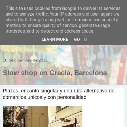
This site uses cookies from Google to deliver its services
and to analyze traffic. Your IP address and user-agent are
shared with Google along with performance and security
metrics to ensure quality of service, generate usage
statistics, and to detect and address abuse.
LEARN MORE
GOT IT
▼
10 de diciembre de 2012
Slow shop en Gracia, Barcelona
Plazas, encanto singular y una
ruta alternativa de
comercios únicos y con personalidad