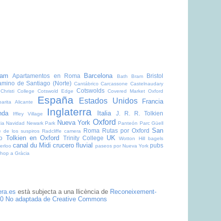
dam
Barcelona
Apartamentos en Roma
Bristol
Bath
Bram
mino de Santiago (Norte)
Cantábrico
Carcassone
Castelnaudary
Cotswolds
Christi College
Cotswold Edge
Covered Market Oxford
España
Estados Unidos
Francia
arita Alicante
Inglaterra
nda
Italia
J. R. R. Tolkien
Iffley Village
Oxford
Nueva York
ia
Navidad
Newark Park
Panteón
Parc Güell
San
Roma
Rutas por Oxford
 de los suspiros
Radcliffe camera
Tolkien en Oxford
UK
o
Trinity College
Wotton Hill
bagels
canal du Midi
crucero fluvial
pubs
erloo
paseos por Nueva York
shop a Gràcia
era.es
està subjecta a una llicència de
Reconeixement-
.0 No adaptada de Creative Commons