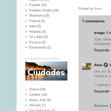
España
(26)
Posted by
Anna
Estados Unidos
(10)
Dinamarca
(8)
Francia
(8)
7 comentarios:
Italia
(5)
Holanda
(4)
trivago
5 d
Sri Lanka
(3)
¡Qué inter
Escocia
(2)
restaurante
Groenlandia
(2)
Responder
. . . . . . . . . . . . . . . . . .
Anna
6
¡Así es! S
verdad es 
¡Y gracias a
Oxford
(18)
Responder
Londres
(10)
Nueva York
(9)
Alicante
(7)
Anónimo
San Sebastián
(7)