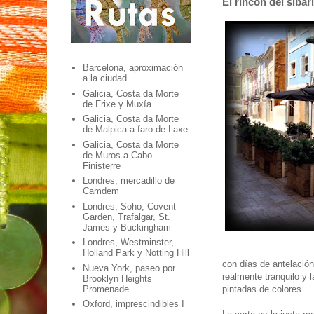
El rincón del sibar
Barcelona, aproximación
a la ciudad
Galicia, Costa da Morte
de Frixe y Muxía
Galicia, Costa da Morte
de Malpica a faro de Laxe
Galicia, Costa da Morte
de Muros a Cabo
Finisterre
Londres, mercadillo de
Camdem
Londres, Soho, Covent
Garden, Trafalgar, St.
James y Buckingham
Londres, Westminster,
Holland Park y Notting Hill
con días de antelación
Nueva York, paseo por
realmente tranquilo y 
Brooklyn Heights
Promenade
pintadas de colores.
Oxford, imprescindibles I