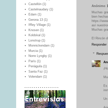
Castellón
(1)
Anónimo
Castelnaudary
(1)
Muchas gra
Edam
(1)
bien hechas
Gerona 13
(1)
https://ww
Iffley Village
(1)
así nuestro
Muchas grac
Knosen
(1)
Koldskal
(1)
El Rincón d
Lonstrup
(1)
Responder
Monnickendam
(1)
Murcia
(1)
Respue
Norre Lyngby
(1)
París
(1)
An
Penàguila
(1)
¡Ho
Santa Faz
(1)
Volendam
(1)
Muc
Es
. . . . . . . . . . . . . . . . . .
ire
Un 
An