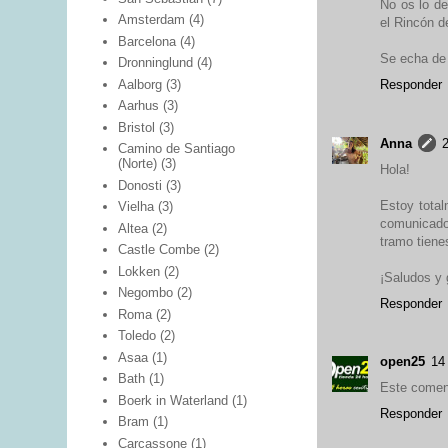
No os lo de
Amsterdam
(4)
el Rincón d
Barcelona
(4)
Se echa de 
Dronninglund
(4)
Aalborg
(3)
Responder
Aarhus
(3)
Bristol
(3)
Anna
2
Camino de Santiago
(Norte)
(3)
Hola!
Donosti
(3)
Estoy total
Vielha
(3)
comunicado 
Altea
(2)
tramo tienes
Castle Combe
(2)
Lokken
(2)
¡Saludos y 
Negombo
(2)
Responder
Roma
(2)
Toledo
(2)
Asaa
(1)
open25
14
Bath
(1)
Este coment
Boerk in Waterland
(1)
Responder
Bram
(1)
Carcassone
(1)