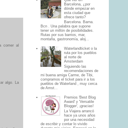
Barcelona, ¿por
dónde empezar en
esta ciudad que
ofrece tanto?
Barcelona. Barna.
Bcn . Una palabra que supone
tener un millón de posibilidades.
Rutas por sus barrios, mar,
montaña, gastronomía, aloj...
a comer al
Waterlandticket o la
ruta por los pueblos
al norte de
Amsterdam
Siguiendo las
recomendaciones de
mi buena amiga Carme, de Tibi,
compramos el ticket para ir a los
ar algo. La
pueblos de Waterland , muy cerca
de Amst...
Premios 'Best Blog
Award' y 'Versatile
Blogger', ¡gracias!
La Viajera arrancó
hace ya unos años
por una necesidad
de escribir y contar lo vivido