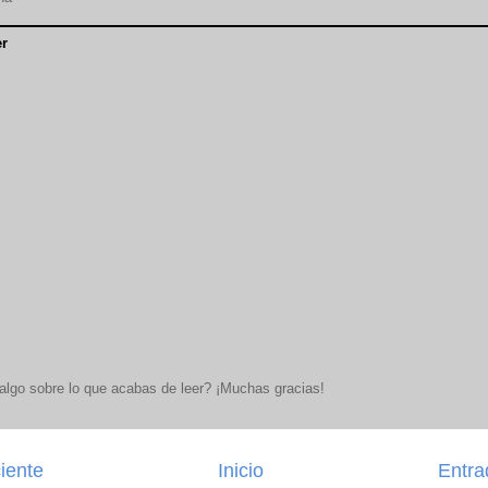
r
lgo sobre lo que acabas de leer? ¡Muchas gracias!
iente
Inicio
Entra