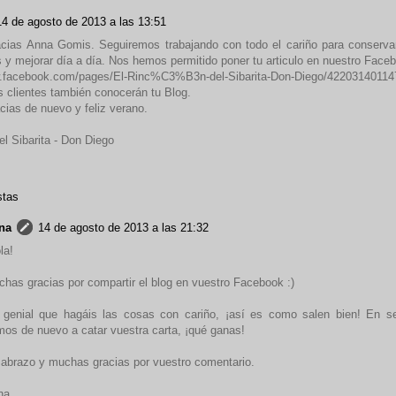
14 de agosto de 2013 a las 13:51
cias Anna Gomis. Seguiremos trabajando con todo el cariño para conserva
 y mejorar día a día. Nos hemos permitido poner tu articulo en nuestro Face
w.facebook.com/pages/El-Rinc%C3%B3n-del-Sibarita-Don-Diego/4220314011
s clientes también conocerán tu Blog.
ias de nuevo y feliz verano.
el Sibarita - Don Diego
stas
na
14 de agosto de 2013 a las 21:32
la!
has gracias por compartir el blog en vuestro Facebook :)
 genial que hagáis las cosas con cariño, ¡así es como salen bien! En s
mos de nuevo a catar vuestra carta, ¡qué ganas!
abrazo y muchas gracias por vuestro comentario.
na