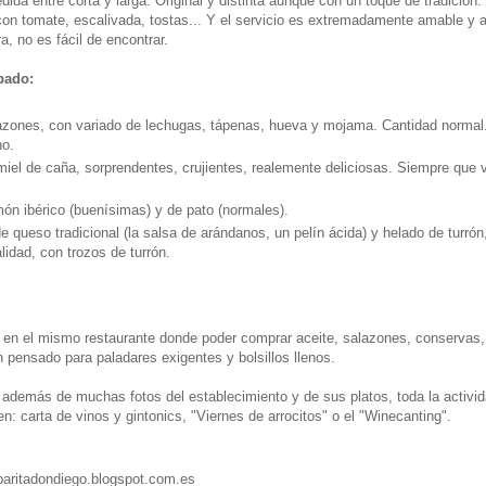
dida entre corta y larga. Original y distinta aunque con un toque de tradición
con tomate, escalivada, tostas... Y el servicio es extremadamente amable y a
, no es fácil de encontrar.
bado:
zones, con variado de lechugas, tápenas, hueva y mojama. Cantidad normal. 
o.
iel de caña, sorprendentes, crujientes, realemente deliciosas. Siempre que
ón ibérico (buenísimas) y de pato (normales).
e queso tradicional (la salsa de arándanos, un pelín ácida) y helado de turrón
lidad, con trozos de turrón.
a
en el mismo restaurante donde poder comprar aceite, salazones, conservas, 
pensado para paladares exigentes y bolsillos llenos.
 además de muchas fotos del establecimiento y de sus platos, toda la activi
n: carta de vinos y gintonics, "Viernes de arrocitos" o el "Winecanting".
baritadondiego.blogspot.com.es