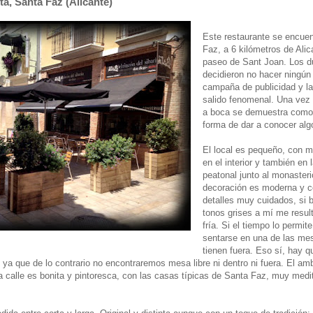
ita, Santa Faz (Alicante)
Este restaurante se encue
Faz, a 6 kilómetros de Alic
paseo de Sant Joan. Los 
decidieron no hacer ningún 
campaña de publicidad y la
salido fenomenal. Una vez
a boca se demuestra como 
forma de dar a conocer alg
El local es pequeño, con m
en el interior y también en l
peatonal junto al monasteri
decoración es moderna y c
detalles muy cuidados, si b
tonos grises a mí me resul
fría. Si el tiempo lo permit
sentarse en una de las me
tienen fuera. Eso sí, hay q
 ya que de lo contrario no encontraremos mesa libre ni dentro ni fuera. El am
la calle es bonita y pintoresca, con las casas típicas de Santa Faz, muy medi