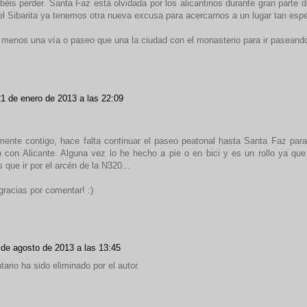
béis perder. Santa Faz está olvidada por los alicantinos durante gran parte 
el Sibarita ya tenemos otra nueva excusa para acercarnos a un lugar tan espe
menos una vía o paseo que una la ciudad con el monasterio para ir paseando 
1 de enero de 2013 a las 22:09
mente contigo, hace falta continuar el paseo peatonal hasta Santa Faz par
con Alicante. Alguna vez lo he hecho a pie o en bici y es un rollo ya que
 que ir por el arcén de la N320...
gracias por comentar! :)
 de agosto de 2013 a las 13:45
ario ha sido eliminado por el autor.