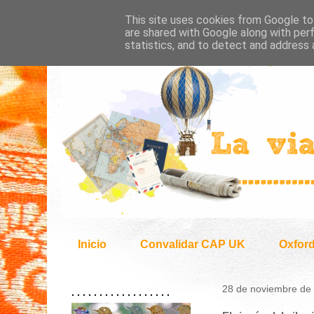
This site uses cookies from Google to 
are shared with Google along with per
statistics, and to detect and address 
Inicio
Convalidar CAP UK
Oxfor
28 de noviembre de
. . . . . . . . . . . . . . . . . .