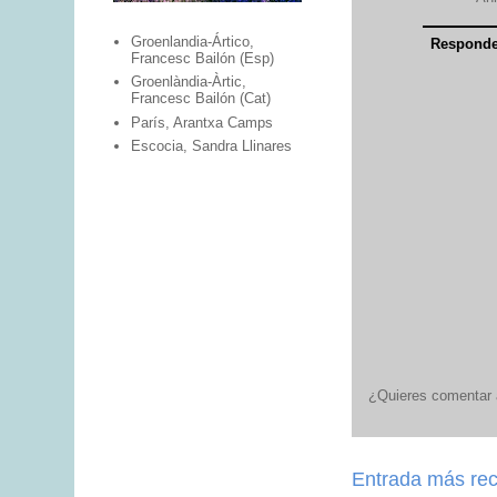
Groenlandia-Ártico,
Responde
Francesc Bailón (Esp)
Groenlàndia-Àrtic,
Francesc Bailón (Cat)
París, Arantxa Camps
Escocia, Sandra Llinares
¿Quieres comentar a
Entrada más rec