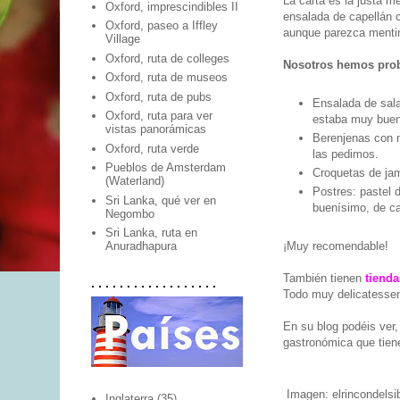
La carta es la justa me
Oxford, imprescindibles II
ensalada de capellán 
Oxford, paseo a Iffley
aunque parezca mentira
Village
Oxford, ruta de colleges
Nosotros hemos pro
Oxford, ruta de museos
Oxford, ruta de pubs
Ensalada de sala
Oxford, ruta para ver
estaba muy buen
vistas panorámicas
Berenjenas con m
Oxford, ruta verde
las pedimos.
Pueblos de Amsterdam
Croquetas de jam
(Waterland)
Postres: pastel d
Sri Lanka, qué ver en
buenísimo, de ca
Negombo
Sri Lanka, ruta en
¡Muy recomendable!
Anuradhapura
También tienen
tiend
. . . . . . . . . . . . . . . . . .
Todo muy delicatessen 
En su blog podéis ver,
gastronómica que tiene
Imagen: elrincondelsi
Inglaterra
(35)