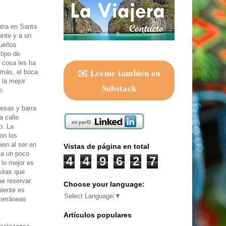
ntra en Santa
ante y a un
dueños
tipo de
 cosa les ha
✉️ Léeme también en
 más, el boca
la mejor
Substack
o.
esas y barra
a calle
o. La
on los
ien al ser en
Vistas de página en total
ta un poco
4
4
9
6
2
7
e lo mejor es
sitas que
ue reservar
Choose your language:
biente es
Select Language
▼
terráneas
Artículos populares