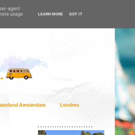
user-agent
erate usage
LEARN MORE
GOT IT
aterland Amsterdam
Londres
. . . . . . . . . . . . . . . . . . . . . . .