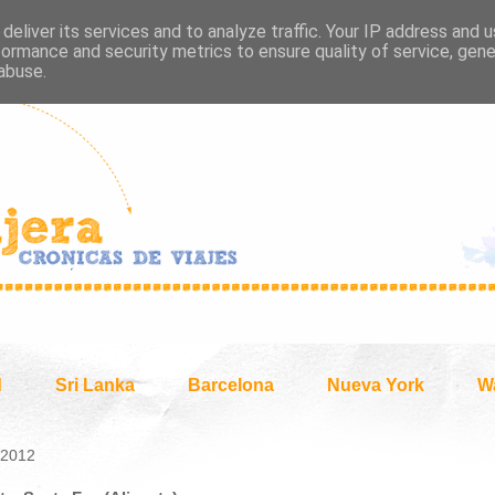
deliver its services and to analyze traffic. Your IP address and 
formance and security metrics to ensure quality of service, gen
abuse.
d
Sri Lanka
Barcelona
Nueva York
W
 2012