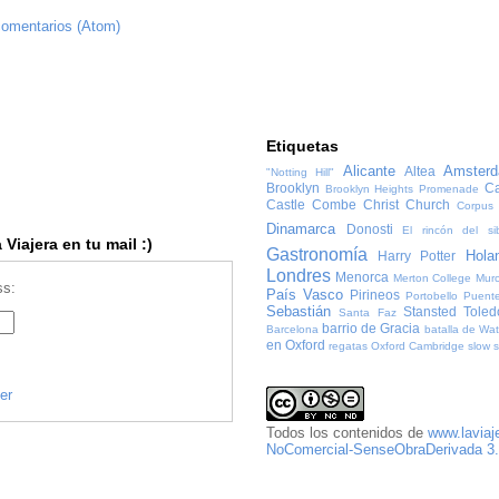
comentarios (Atom)
Etiquetas
Alicante
Amster
Altea
"Notting Hill"
Brooklyn
Ca
Brooklyn Heights Promenade
Castle Combe
Christ Church
Corpus 
Dinamarca
Donosti
El rincón del sib
Viajera en tu mail :)
Gastronomía
Hola
Harry Potter
Londres
Menorca
Merton College
Murc
ss:
País Vasco
Pirineos
Portobello
Puente
Sebastián
Stansted
Toled
Santa Faz
barrio de Gracia
Barcelona
batalla de Wat
en Oxford
regatas Oxford Cambridge
slow 
er
Todos los contenidos
de
www.laviaj
NoComercial-SenseObraDerivada 3