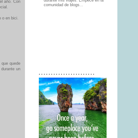
durante mis viajes. Empecé en la
del año. Con
comunidad de blogs...
cial.
o en bici.
a que quede
 durante un
. . . . . . . . . . . . . . . . . . . . . . .