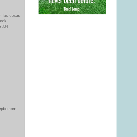
r las cosas
book:
47804
eptiembre