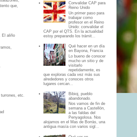
: salazones,
Convalidar CAP para
tento que,
Reino Unido
Un primer paso para
trabajar como
profesor en el Reino
Unido: convalidar el
CAP por el QTS. En la actualidad
El aliño
estoy preparando los trámit...
Qué hacer en un día
 vamos,
en Bayona, Francia
Lo bueno de conocer
mucho un sitio y de
visitarlo
,
repetidamente, es
que exploras cada vez más sus
alrededores y conoces otros
lugares cercan...
Bibioj, pueblo
turrones, etc.
abandonado.
Nos vamos de fin de
semana a Castellón,
dad
a las faldas del
Penyagolosa. Nos
alojamos en el Mas de Borràs, una
antigua masía con varios sigl...
Qué ver en