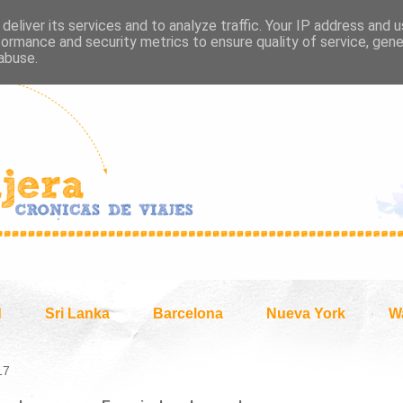
deliver its services and to analyze traffic. Your IP address and 
formance and security metrics to ensure quality of service, gen
abuse.
d
Sri Lanka
Barcelona
Nueva York
W
17