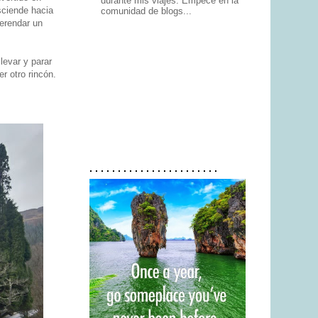
durante mis viajes. Empecé en la
esciende hacia
comunidad de blogs...
erendar un
levar y parar
er otro rincón.
. . . . . . . . . . . . . . . . . . . . . . .