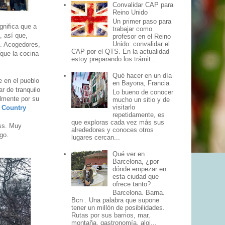
Convalidar CAP para
Reino Unido
Un primer paso para
gnifica que a
trabajar como
, así que,
profesor en el Reino
Unido: convalidar el
s. Acogedores,
CAP por el QTS. En la actualidad
que la cocina
estoy preparando los trámit...
Qué hacer en un día
e en el pueblo
en Bayona, Francia
ar de tranquilo
Lo bueno de conocer
almente por su
mucho un sitio y de
visitarlo
e Country
repetidamente, es
que exploras cada vez más sus
uss. Muy
alrededores y conoces otros
go.
lugares cercan...
Qué ver en
Barcelona, ¿por
dónde empezar en
esta ciudad que
ofrece tanto?
Barcelona. Barna.
Bcn . Una palabra que supone
tener un millón de posibilidades.
Rutas por sus barrios, mar,
montaña, gastronomía, aloj...