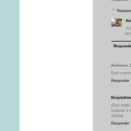
Respue
An
¡Ho
bon
Responde
Anónimo
Este coment
Responder
Brujulafre
¡Qué relato
explorar a 
Stirling.
Responder