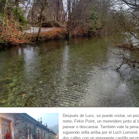
Después de Luss, se puede visitar, un poc
norte, Firkin Point, un merendero junto al 
pasear o descansar. También vale la pena 
siguiendo orilla arriba por el Loch Lomond
dos calles con un imponente castillo recon