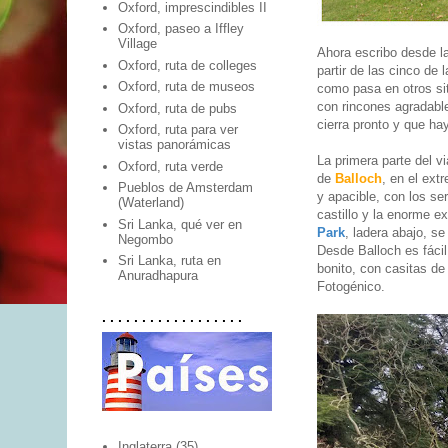
Oxford, imprescindibles II
Oxford, paseo a Iffley
Village
Ahora escribo desde la
Oxford, ruta de colleges
partir de las cinco de 
Oxford, ruta de museos
como pasa en otros sit
con rincones agradabl
Oxford, ruta de pubs
cierra pronto y que hay
Oxford, ruta para ver
vistas panorámicas
La primera parte del vi
Oxford, ruta verde
de
Balloch
, en el ext
Pueblos de Amsterdam
y apacible, con los se
(Waterland)
castillo y la enorme e
Sri Lanka, qué ver en
Park
, ladera abajo, se
Negombo
Desde Balloch es fáci
Sri Lanka, ruta en
bonito, con casitas de
Anuradhapura
Fotogénico.
. . . . . . . . . . . . . . . . . .
Inglaterra
(35)