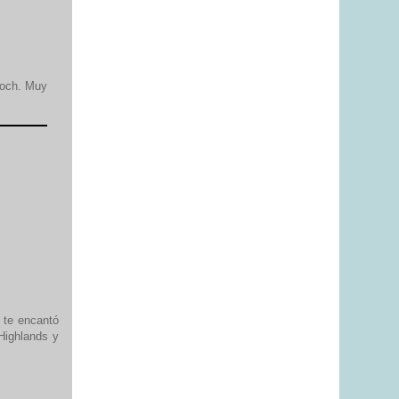
loch. Muy
 te encantó
 Highlands y