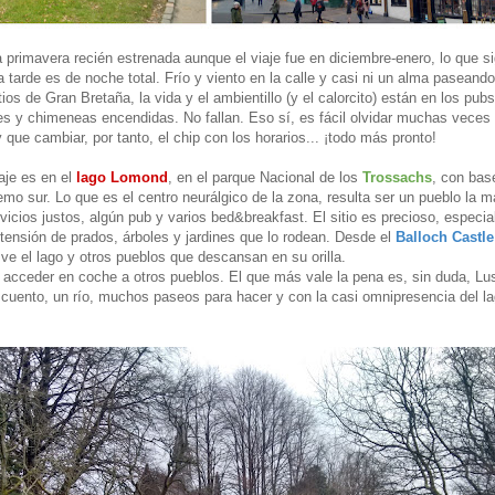
 primavera recién estrenada aunque el viaje fue en diciembre-enero, lo que si
la tarde es de noche total. Frío y viento en la calle y casi ni un alma paseando
ios de Gran Bretaña, la vida y el ambientillo (y el calorcito) están en los pub
es y chimeneas encendidas. No fallan. Eso sí, es fácil olvidar muchas veces 
 que cambiar, por tanto, el chip con los horarios... ¡todo más pronto!
aje es en el
lago Lomond
, en el parque Nacional de los
Trossachs
, con bas
remo sur. Lo que es el centro neurálgico de la zona, resulta ser un pueblo la m
rvicios justos, algún pub y varios bed&breakfast. El sitio es precioso, especi
xtensión de prados, árboles y jardines que lo rodean. Desde el
Balloch Castl
 ve el lago y otros pueblos que descansan en su orilla.
l acceder en coche a otros pueblos. El que más vale la pena es, sin duda, L
 cuento, un río, muchos paseos para hacer y con la casi omnipresencia del la