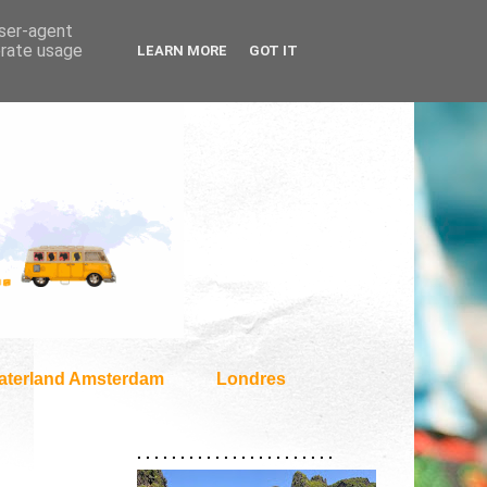
user-agent
erate usage
LEARN MORE
GOT IT
aterland Amsterdam
Londres
. . . . . . . . . . . . . . . . . . . . . . .