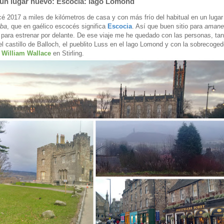
un lugar nuevo: Escocia: lago Lomond
 2017 a miles de kilómetros de casa y con más frío del habitual en un lugar
lba
, que en gaélico escocés significa
Escocia
. Así que buen sitio para
amane
 para estrenar por delante. De ese viaje me he quedado con las personas, ta
el castillo de Balloch, el pueblito Luss en el lago Lomond y con la sobrecoge
a
William Wallace
en Stirling.