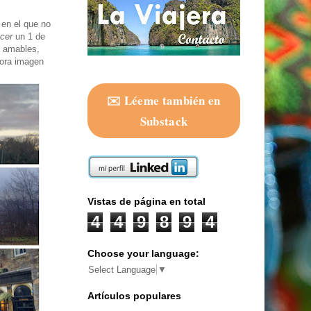
 en el que no
cer
un 1 de
n amables,
dora imagen
✉️ Léeme también en
Substack
Vistas de página en total
4
4
9
8
9
4
Choose your language:
Select Language
▼
Artículos populares