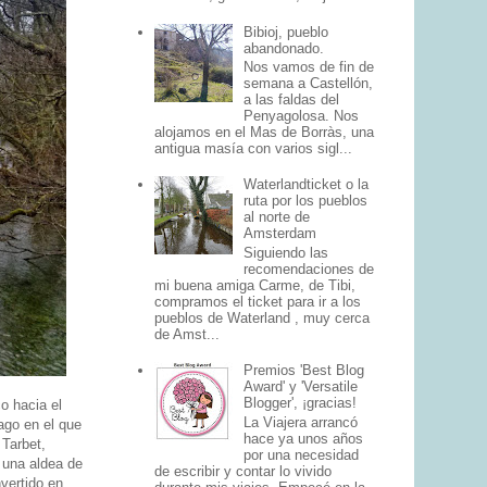
Bibioj, pueblo
abandonado.
Nos vamos de fin de
semana a Castellón,
a las faldas del
Penyagolosa. Nos
alojamos en el Mas de Borràs, una
antigua masía con varios sigl...
Waterlandticket o la
ruta por los pueblos
al norte de
Amsterdam
Siguiendo las
recomendaciones de
mi buena amiga Carme, de Tibi,
compramos el ticket para ir a los
pueblos de Waterland , muy cerca
de Amst...
Premios 'Best Blog
Award' y 'Versatile
Blogger', ¡gracias!
o hacia el
La Viajera arrancó
lago en el que
hace ya unos años
Tarbet,
por una necesidad
, una aldea de
de escribir y contar lo vivido
vertido en