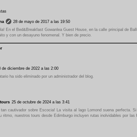
stas
na
28 de mayo de 2017 a las 19:50
la! En el Bed&Breakfast Gowanlea Guest House, en la calle principal de Bal
ito y con un desayuno fenomenal. Y bien de precio.
r
3 de diciembre de 2022 a las 2:00
ario ha sido eliminado por un administrador del blog.
etours
25 de octubre de 2024 a las 3:41
 tan cautivador sobre Escocia! La visita al lago Lomond suena perfecta. Si
tu ritmo, nuestros tours desde Edimburgo incluyen rutas inolvidables por las