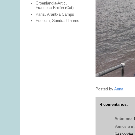
Groenlàndia-Àrtic,
Francesc Bailón (Cat)
París, Arantxa Camps
Escocia, Sandra Llinares
Posted by
Anna
4 comentarios:
Anónimo
Vamos a ir
Responder