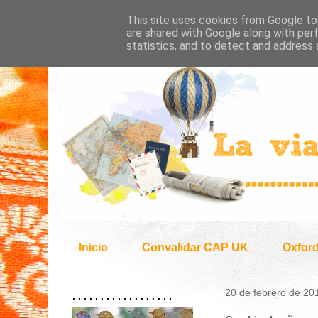
This site uses cookies from Google to 
are shared with Google along with per
statistics, and to detect and address 
Inicio
Convalidar CAP UK
Oxfor
20 de febrero de 20
. . . . . . . . . . . . . . . . . .