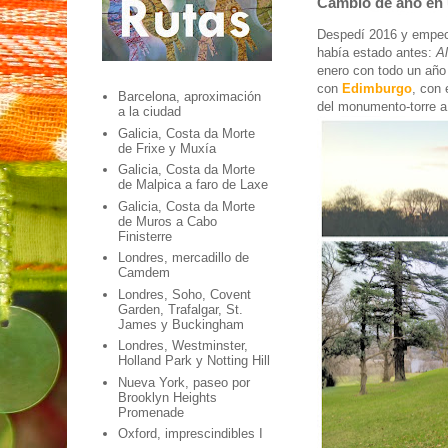
Cambio de año en 
Despedí 2016 y empecé
había estado antes:
A
enero con todo un año
con
Edimburgo
, con 
Barcelona, aproximación
del monumento-torre 
a la ciudad
Galicia, Costa da Morte
de Frixe y Muxía
Galicia, Costa da Morte
de Malpica a faro de Laxe
Galicia, Costa da Morte
de Muros a Cabo
Finisterre
Londres, mercadillo de
Camdem
Londres, Soho, Covent
Garden, Trafalgar, St.
James y Buckingham
Londres, Westminster,
Holland Park y Notting Hill
Nueva York, paseo por
Brooklyn Heights
Promenade
Oxford, imprescindibles I