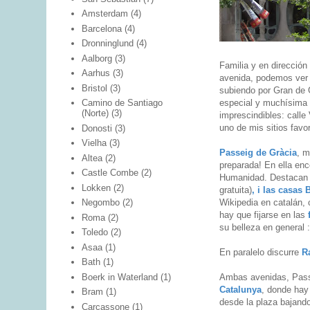
Amsterdam
(4)
Barcelona
(4)
Dronninglund
(4)
Aalborg
(3)
Familia y en dirección
Aarhus
(3)
avenida, podemos ver 
Bristol
(3)
subiendo por Gran de 
especial y muchísima p
Camino de Santiago
(Norte)
(3)
imprescindibles: calle 
uno de mis sitios favor
Donosti
(3)
Vielha
(3)
Passeig de Gràcia
, m
Altea
(2)
preparada! En ella en
Castle Combe
(2)
Humanidad. Destacan
Lokken
(2)
gratuita)
, i las casas
Wikipedia en catalán, 
Negombo
(2)
hay que fijarse en las
Roma
(2)
su belleza en general :
Toledo
(2)
Asaa
(1)
En paralelo discurre
R
Bath
(1)
Boerk in Waterland
(1)
Ambas avenidas, Pass
Catalunya
, donde hay
Bram
(1)
desde la plaza bajand
Carcassone
(1)