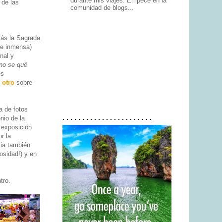
durante mis viajes. Empecé en la
 de las
comunidad de blogs...
rás la Sagrada
(e inmensa)
nal y
no se qué
es
 otro
sobre
a de fotos
. . . . . . . . . . . . . . . . . . . . . . .
nio de la
 exposición
r la
cia también
osidad!) y en
tro.