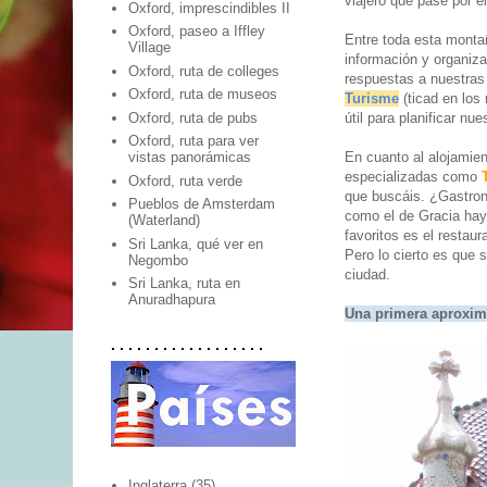
viajero que pase por e
Oxford, imprescindibles II
Oxford, paseo a Iffley
Entre toda esta montañ
Village
información y organiz
Oxford, ruta de colleges
respuestas a nuestras
Oxford, ruta de museos
Turisme
(ticad en los
Oxford, ruta de pubs
útil para planificar n
Oxford, ruta para ver
En cuanto al alojamie
vistas panorámicas
especializadas como
Oxford, ruta verde
que buscáis. ¿Gastron
Pueblos de Amsterdam
como el de Gracia hay
(Waterland)
favoritos es el restau
Sri Lanka, qué ver en
Pero lo cierto es que 
Negombo
ciudad.
Sri Lanka, ruta en
Anuradhapura
Una primera aproxim
. . . . . . . . . . . . . . . . . .
Inglaterra
(35)