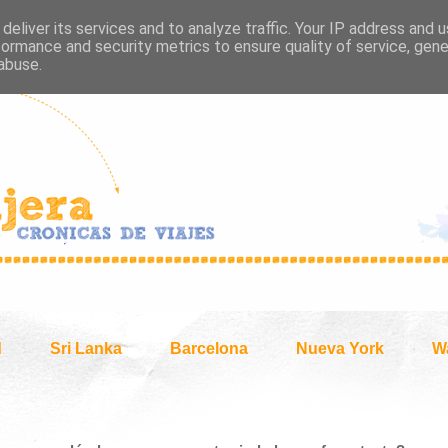
deliver its services and to analyze traffic. Your IP address and 
formance and security metrics to ensure quality of service, gen
abuse.
d
Sri Lanka
Barcelona
Nueva York
W