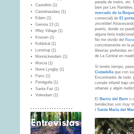
parada de metro, etc. 
Castellón
(1)
bien por Les Rambles,
Castelnaudary
(1)
mercado de la Boque
Edam
(1)
comercial) de
El porta
¡increíble! Atravesand
Gerona 13
(1)
puerto, donde se puede
Iffley Village
(1)
alguna feria tradicion
Knosen
(1)
No me olvido del
Rava
Koldskal
(1)
concretamente en la pr
Lonstrup
(1)
librerías preferidas e
de La Central en madri
Monnickendam
(1)
Murcia
(1)
Si tenéis tiempo, pase
Norre Lyngby
(1)
Ciutadella
que con sus
París
(1)
Encontraréis de todo: 
Penàguila
(1)
cumple infantil bajo un
urbanas y algún nudist
Santa Faz
(1)
Volendam
(1)
El
Barrio del Born
o d
tiendecitas son muy mu
. . . . . . . . . . . . . . . . . .
i Santa María del Mar