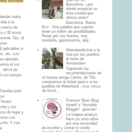
ebs oficiales
Barcelona, ¿por
dónde empezar en
esta ciudad que
a desde todos
ofrece tanto?
rada a la
Barcelona. Barna.
Bcn . Una palabra que supone
n marzo de
tener un millón de posibilidades.
ía o 30 euros
Rutas por sus barrios, mar,
sional. Ojo, id
montaña, gastronomía, aloj...
ecios
í
aplicables a
Waterlandticket o la
os, etc. Los
ruta por los pueblos
al norte de
por ejemplo.
Amsterdam
entra el sol
Siguiendo las
 difícil de
recomendaciones de
ad con tiempo
mi buena amiga Carme, de Tibi,
compramos el ticket para ir a los
pueblos de Waterland , muy cerca
de Amst...
 Familia está
ece
Premios 'Best Blog
 Tenéis
Award' y 'Versatile
into y los
Blogger', ¡gracias!
eza de lugar y
La Viajera arrancó
 hice con
hace ya unos años
mucho. Y con
por una necesidad
de escribir y contar lo vivido
a