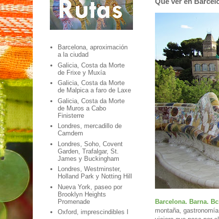
Qué ver en Barcel
Barcelona, aproximación
a la ciudad
Galicia, Costa da Morte
de Frixe y Muxía
Galicia, Costa da Morte
de Malpica a faro de Laxe
Galicia, Costa da Morte
de Muros a Cabo
Finisterre
Londres, mercadillo de
Camdem
Londres, Soho, Covent
Garden, Trafalgar, St.
James y Buckingham
Londres, Westminster,
Holland Park y Notting Hill
Nueva York, paseo por
Brooklyn Heights
Promenade
Barcelona. Barna. B
montaña, gastronomía, 
Oxford, imprescindibles I