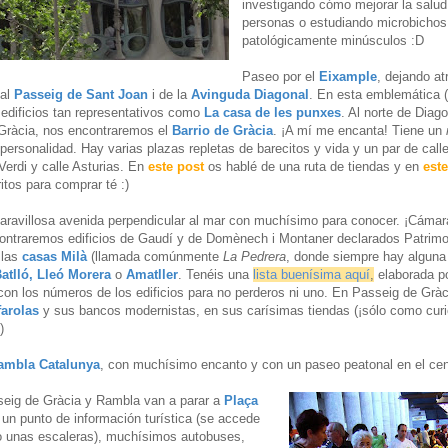
investigando cómo mejorar la salud
personas o estudiando microbichos
patológicamente minúsculos :D
Paseo por el
Eixample
, dejando at
 al
Passeig de Sant Joan
i de la
Avinguda Diagonal
. En esta emblemática 
edificios tan representativos como
La casa de les punxes
. Al norte de Diago
Gràcia, nos encontraremos el
Barrio de Gràcia
. ¡A mí me encanta! Tiene un
ersonalidad. Hay varias plazas repletas de barecitos y vida y un par de call
Verdi y calle Asturias. En
este post
os hablé de una ruta de tiendas y en
este
itos para comprar té :)
aravillosa avenida perpendicular al mar con muchísimo para conocer. ¡Cámar
contraremos edificios de Gaudí y de Domènech i Montaner declarados Patrimo
 las
casas
Milà
(llamada comúnmente
La
Pedrera
, donde siempre hay alguna
 Batlló, Lleó Morera
o
Amatller
. Tenéis una
lista buenísima aquí
,
elaborada po
con los números de los edificios para no perderos ni uno. En Passeig de Grà
farolas
y sus bancos modernistas, en sus carísimas tiendas (¡sólo como curi
)
ambla Catalunya
, con muchísimo encanto y con un paseo peatonal en el cen
eig de Gràcia y Rambla van a parar a
Plaça
 un punto de información turística (se accede
o unas escaleras), muchísimos autobuses,