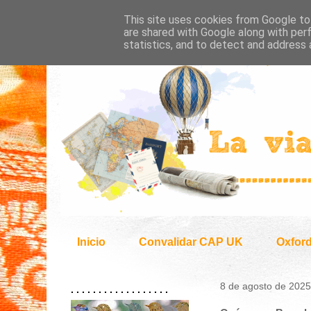
This site uses cookies from Google to 
are shared with Google along with per
statistics, and to detect and address 
Inicio
Convalidar CAP UK
Oxfor
8 de agosto de 2025
. . . . . . . . . . . . . . . . . .