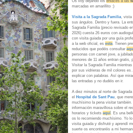
Os voy dejando los
enlaces a las
w
marcadas en amarillito :)
Visita a la Sagrada Familia
, vist
sus ángulos. Dentro y fuera. La ent
Sagrada Familia (precio revisado e
2026) cuesta 26 euros con audiogu
con visita guiada por una guía profe
a la web oficial, es
esta
. Tienen pr
reducidos que podéis consultar
aqu
personas con carnet jove, a jubilad
menores de 11 años entran gratis, 
Visitar la Sagrada Familia mientras 
por sus vidrieras de mil colores es…
explicar con palabras. Así que mir
las entradas y no dudéis en ir.
A diez minutos al norte de Sagrada
el
Hospital de Sant Pau
, que mer
muchísimo la pena visitar también.
información maravillosa sobre el rec
horarios y tickets
aquí
. Es una bell
os lo recomiendo muchísimo. Yo lo
visita guiada y disfruté y aprendí 
suerte os encontraréis a mi herman