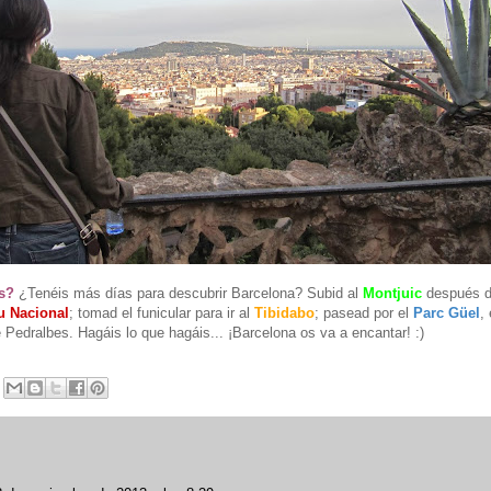
s?
¿Tenéis más días para descubrir Barcelona? Subid al
Montjuic
después de
u Nacional
; tomad el funicular para ir al
Tibidabo
; pasead por el
Parc Güel
,
 Pedralbes. Hagáis lo que hagáis... ¡Barcelona os va a encantar! :)