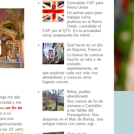
Convalidar CAP para
Reino Unido
Un primer paso para
trabajar como
profesor en el Reino
Unido: convalidar el
CAP por el QTS. En la actualidad
estoy preparando los trámit...
Qué hacer en un día
en Bayona, Francia
Lo bueno de conocer
mucho un sitio y de
visitarlo
repetidamente, es
que exploras cada vez más sus
alrededores y conoces otros
lugares cercan...
Bibioj, pueblo
abandonado.
iga me dijo
Nos vamos de fin de
 condal y me
semana a Castellón,
para
un fin de
a las faldas del
do a su
Penyagolosa. Nos
para una
alojamos en el Mas de Borràs, una
antigua masía con varios sigl...
aprovechando
 las 10, ¡eh!).
Qué ver en