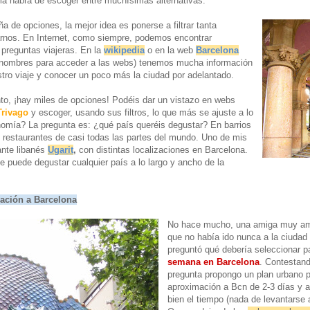
lla habrá de escoger entre muchísimas alternativas.
a de opciones, la mejor idea es ponerse a filtrar tanta
arnos. En Internet, como siempre, podemos encontrar
 preguntas viajeras. En la
wikipedia
o en la web
Barcelona
 nombres para acceder a las webs) tenemos mucha información
uestro viaje y conocer un poco más la ciudad por adelantado.
nto, ¡hay miles de opciones! Podéis dar un vistazo en webs
Trivago
y escoger, usando sus filtros, lo que más se ajuste a lo
omía? La pregunta es: ¿qué país queréis degustar? En barrios
 restaurantes de casi todas las partes del mundo. Uno de mis
rante libanés
Ugarit
,
con distintas localizaciones en Barcelona.
se puede degustar cualquier país a lo largo y ancho de la
ación a Barcelona
No hace mucho, una amiga muy am
que no había ido nunca a la ciudad
preguntó qué debería seleccionar 
semana en Barcelona
. Contestan
pregunta propongo un plan urbano 
aproximación a Bcn de 2-3 días y 
bien el tiempo (nada de levantarse a