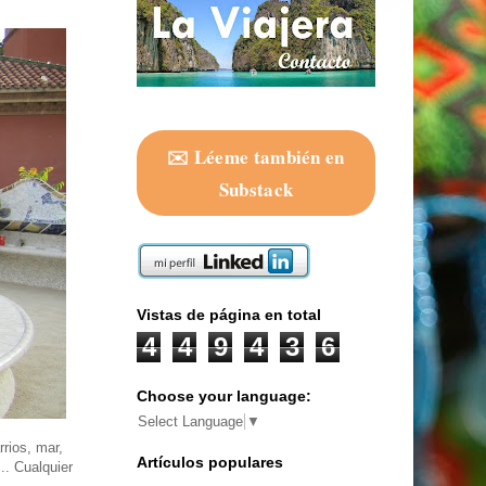
✉️ Léeme también en
Substack
Vistas de página en total
4
4
9
4
3
6
Choose your language:
Select Language
▼
rios, mar,
Artículos populares
.. Cualquier