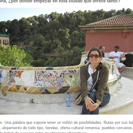
ona, ¿por dónde empezar en esta ciudad que ofrece tanto?
cn
. Una palabra que supone tener un millón de posibilidades. Rutas por sus bar
alojamiento de todo tipo, tiendas, oferta cultural inmensa, pueblos cercanos.