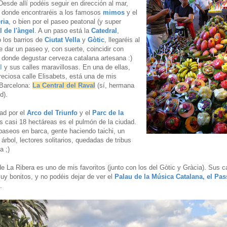
Desde allí podéis seguir en dirección al mar,
 donde encontraréis a los famosos
mimos
y el
ria
, o bien por el paseo peatonal (y super
l de l'àngel
. A un paso está la
Catedral
,
o los barrios de
Ciutat Vella
y
Gòtic
, llegaréis al
 dar un paseo y, con suerte, coincidir con
al donde degustar cerveza catalana artesana :)
l
y sus calles maravillosas. En una de ellas,
eciosa calle Elisabets, está una de mis
n Barcelona:
La Central del Raval
(sí, hermana
d).
ad por el
Arco del Triunfo
y el
Parc de la
 casi 18 hectáreas es el pulmón de la ciudad.
paseos en barca, gente haciendo taichi, un
 árbol, lectores solitarios, quedadas de tribus
a ;)
e La Ribera es uno de mis favoritos (junto con los del Gòtic y Gràcia). Sus ca
y bonitos, y no podéis dejar de ver el
Palau de la Música Catalana, el Pas
.