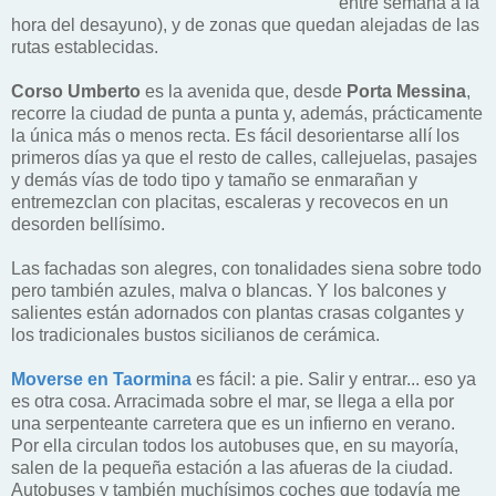
entre semana a la
hora del desayuno), y de zonas que quedan alejadas de las
rutas establecidas.
Corso Umberto
es la avenida que, desde
Porta Messina
,
recorre la ciudad de punta a punta y, además, prácticamente
la única más o menos recta. Es fácil desorientarse allí los
primeros días ya que el resto de calles, callejuelas, pasajes
y demás vías de todo tipo y tamaño se enmarañan y
entremezclan con placitas, escaleras y recovecos en un
desorden bellísimo.
Las fachadas son alegres, con tonalidades siena sobre todo
pero también azules, malva o blancas. Y los balcones y
salientes están adornados con plantas crasas colgantes y
los tradicionales bustos sicilianos de cerámica.
Moverse en Taormina
es fácil: a pie. Salir y entrar... eso ya
es otra cosa. Arracimada sobre el mar, se llega a ella por
una serpenteante carretera que es un infierno en verano.
Por ella circulan todos los autobuses que, en su mayoría,
salen de la pequeña estación a las afueras de la ciudad.
Autobuses y también muchísimos coches que todavía me