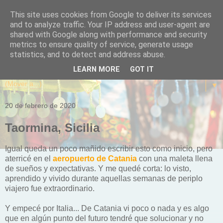
This site uses cookies from Google to deliver its services
and to analyze traffic. Your IP address and user-agent are
shared with Google along with performance and security
metrics to ensure quality of service, generate usage
statistics, and to detect and address abuse.
LEARN MORE
GOT IT
▼
20 de febrero de 2020
Taormina, Sicilia
Igual queda un poco mañido escribir esto como inicio, pero
aterricé en el
aeropuerto de Catania
con una maleta llena
de sueños y expectativas. Y me quedé corta: lo visto,
aprendido y vivido durante aquellas semanas de periplo
viajero fue extraordinario.
Y empecé por Italia... De Catania vi poco o nada y es algo
que en algún punto del futuro tendré que solucionar y no