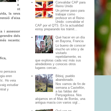
s
Convalidar CAP para
a
Reino Unido
nt
Un primer paso para
vida, la seva
trabajar como
profesor en el Reino
rensió d'eixa
Unido: convalidar el
CAP por el QTS. En la actualidad
estoy preparando los trámit...
ia i assessor
aprendre dels
Qué hacer en un día
 més recents:
en Bayona, Francia
Lo bueno de conocer
mucho un sitio y de
visitarlo
repetidamente, es
fica,
que exploras cada vez más sus
alrededores y conoces otros
lugares cercan...
 ho pensava
Bibioj, pueblo
egia eren
abandonado.
tic
. Ho veia
Nos vamos de fin de
(vaig estudiar
semana a Castellón,
tral y
a las faldas del
Penyagolosa. Nos
alojamos en el Mas de Borràs, una
antigua masía con varios sigl...
Qué ver en