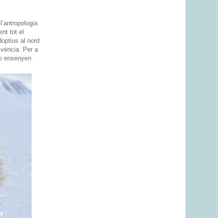
l’antropologia
nt tot el
doptius al nord
ivència. Per a
’ho ensenyen.