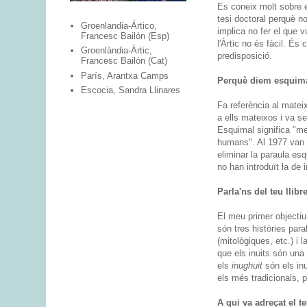
Es coneix molt sobre e
tesi doctoral perquè no
Groenlandia-Ártico,
implica no fer el que v
Francesc Bailón (Esp)
l'Àrtic no és fàcil. És
Groenlàndia-Àrtic,
predisposició.
Francesc Bailón (Cat)
París, Arantxa Camps
Perquè diem esquimal
Escocia, Sandra Llinares
Fa referència al matei
a ells mateixos i va s
Esquimal significa "me
humans". Al 1977 van c
eliminar la paraula es
no han introduït la de 
Parla'ns del teu llib
El meu primer objectiu a
són tres històries para
(mitològiques, etc.) i 
que els inuits són una
els
inughuit
són els in
els més tradicionals, 
A qui va adreçat el te