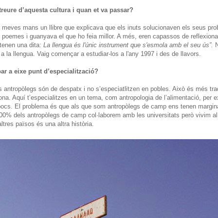
treure d’aquesta cultura i quan et va passar?
s meves mans un llibre que explicava que els inuts solucionaven els seus pr
poemes i guanyava el que ho feia millor. A més, eren capassos de reflexiona
tenen una dita:
La llengua és l'únic instrument que s'esmola amb el seu ús”.
N
ó a la llengua. Vaig començar a estudiar-los a l'any 1997 i des de llavors.
bar a eixe punt d’especialització?
antropòlegs són de despatx i no s’especiatlitzen en pobles. Això és més tra
na. Aquí t’especialitzes en un tema, com antropologia de l’alimentació, per 
 pocs. El problema és que als que som antropòlegs de camp ens tenen margin
100% dels antropòlegs de camp col·laborem amb les universitats però vivim a
tres països és una altra història.