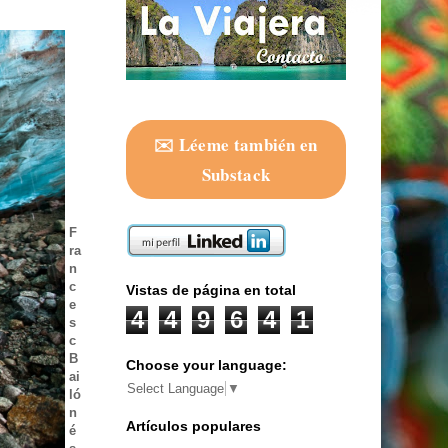
✉️ Léeme también en
Substack
F
ra
n
c
Vistas de página en total
e
4
4
9
6
4
1
s
c
B
Choose your language:
ai
Select Language
▼
ló
n
Artículos populares
é