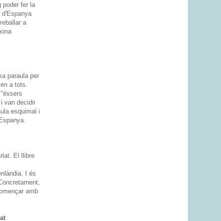
 poder fer la
ra d'Espanya
reballar a
 bona
xa paraula per
en a tots.
 "éssers
i van decidir
aula esquimal i
a Espanya.
at. El llibre
s
nlàndia. I és
. Concretament,
g començar amb
at