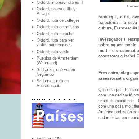
Oxford, imprescindibles II
Francesc 
Oxford, paseo a Iffley
Village
ropòleg i, diria, av
Oxford, ruta de colleges
trajectòria i la sev
Oxford, ruta de museos
cultura, Francesc és 
Oxford, ruta de pubs
Investigador i escri
Oxford, ruta para ver
sobre aquest poble, 
vistas panorámicas
inuit i els estereo
Oxford, ruta verde
assessorar a Isabel C
Pueblos de Amsterdam
(Waterland)
Sri Lanka, qué ver en
Eres antropòleg espec
Negombo
assessorant a organ
Sri Lanka, ruta en
Anuradhapura
Quan era petit tenia c
com una dedicació prof
. . . . . . . . . . . . . . . . . .
relats d'expedicions. 
com una cosa molt lluny
Amèrica prehispànica o
sudamèrica, per conèix
Inglaterra
(35)