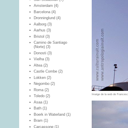
Amsterdam
(4)
Barcelona
(4)
Dronninglund
(4)
Aalborg
(3)
Aarhus
(3)
Bristol
(3)
Camino de Santiago
(Norte)
(3)
Donosti
(3)
Vielha
(3)
Altea
(2)
Castle Combe
(2)
Lokken
(2)
Negombo
(2)
Roma
(2)
Imatge de la web de Francesc B
Toledo
(2)
Asaa
(1)
Bath
(1)
Boerk in Waterland
(1)
Bram
(1)
Carcassone
(1)