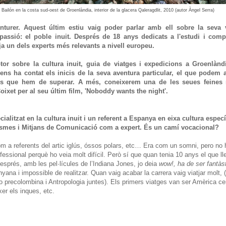
Bailón en la costa sud-oest de Groenlàndia, interior de la glacera
Qaleragdlit
, 2010 (autor Àngel Serra)
enturer. Aquest últim estiu vaig poder parlar amb ell sobre la seva 
a passió: el poble inuit. Després de 18 anys dedicats a l'estudi i comp
ja un dels experts més relevants a nivell europeu.
ptor sobre la cultura inuit, guia de viatges i expedicions a Groenlànd
ens ha contat els inicis de la seva aventura particular, el que podem 
tips que hem de superar. A més, coneixerem una de les seues feines
oixet per al seu últim film, 'Noboddy wants the night'.
ialitzat en la cultura inuit i un referent a Espanya en eixa cultura especí
ismes i Mitjans de Comunicació com a expert. És un camí vocacional?
om a referents del artic iglús, óssos polars, etc… Era com un somni, pero no
essional perquè ho veia molt difícil. Però sí que quan tenia 10 anys el que ll
Després, amb les pel·lícules de l’Indiana Jones, jo deia
wow!, ha de ser fantàs
ana i impossible de realitzar. Quan vaig acabar la carrera vaig viatjar molt, 
 precolombina i Antropologia juntes). Els primers viatges van ser Amèrica cen
er els inques, etc.