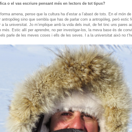
ífica o el vas escriure pensant més en lectors de tot tipus?
a forma amena, pense que la cultura ha d’estar a l’abast de tots. En el món de 
er antropòleg sino que sembla que has de parlar com a antropòleg, però estic fe
 a la universitat. Jo m’implique amb la vida dels inuit, de fet tinc uns pares a
 més. Estic allí per aprendre, no per investigar-los, la meva base és de conv
 els parle de les meves coses i ells de les seves. I a la universitat això no t