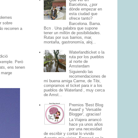
Barcelona, ¿por
dónde empezar en
esta ciudad que
oblemes
ofrece tanto?
r sobre
Barcelona. Barna.
Bcn . Una palabra que supone
o recorren a
tener un millón de posibilidades.
Rutas por sus barrios, mar,
montaña, gastronomía, aloj...
Waterlandticket o la
dició
ruta por los pueblos
al norte de
exemple. Però
Amsterdam
ats, ens tenen
Siguiendo las
l marge
recomendaciones de
mi buena amiga Carme, de Tibi,
compramos el ticket para ir a los
pueblos de Waterland , muy cerca
de Amst...
Premios 'Best Blog
Award' y 'Versatile
Blogger', ¡gracias!
La Viajera arrancó
hace ya unos años
por una necesidad
de escribir y contar lo vivido