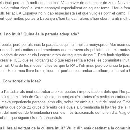
ls inuit pero està molt espereotipat. Vaig haver de començar de zero. No vaig
 vaig trobar ningú a l'estat espanyol especialitzat en aquest tema. I fer-la fo
ullc fer ací. A Espanya no hi cap especialista i el que vullc és obrir el camp. T
 cert que moltes portes a Espanya s’han tancat i altres s'han obert i amb molt
 i no inuit? Quina és la paraula adequada?
x poble, però per als inuit la paraula esquimal implica menyspreu. Mai usen ei
er creada pels natius nord-americans que entraven als poblats inuit i els matav
njadors de carn cruda i constructors de raquetes de neu". Però inuit significa
rear el ICC, que és l'organització que representa a totes les comunitats inuit 
quimal. Una de les meues lluites és que la RAE l’elimine, però continua la par
inuit. En el meu llibre ho explique tot però no puc arribar a tothom, estic sol 
re. Com sorgeix la idea?
 l'estudiar als inuit era trobar a eixos poetes i improvisadors dels que t'he parl
l·leles: la història de Groenlàndia, un conjunt d'històries d'expedicions àrtique
la meva experiència personal amb ells, sobre tot amb els inuit del nord de Groe
 ètnia que conté 21 grups diferents dels quals a Groenlàndia hi ha tres d’ells
uit del nord-est de Groenlandia i són els més tradicionals de hui en dia. Vai
pot ser que siguen els més ancestrals.
u llibre al voltant de la cultura inuit? Vullc dir, està destinat a la comunit