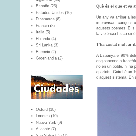
España
(26)
Què és el que et va a
Estados Unidos
(10)
Un any va arribar a le
Dinamarca
(8)
improvisant cançons o 
Francia
(8)
aquests poemes. Ells 
Italia
(5)
la violència física sin
Holanda
(4)
T’ha costat molt arri
Sri Lanka
(3)
Escocia
(2)
A Espanya el 90% dels 
Groenlandia
(2)
anglosaxona o francòfo
no en un poble, hi ha
. . . . . . . . . . . . . . . . . .
apartats. Gairebé un 
d’aquest sistema. En al
Oxford
(18)
Londres
(10)
Nueva York
(9)
Alicante
(7)
San Sebastián
(7)