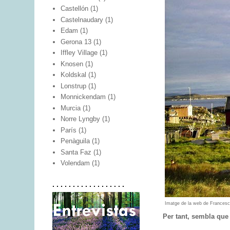
Castellón
(1)
Castelnaudary
(1)
Edam
(1)
Gerona 13
(1)
Iffley Village
(1)
Knosen
(1)
Koldskal
(1)
Lonstrup
(1)
Monnickendam
(1)
Murcia
(1)
Norre Lyngby
(1)
París
(1)
Penàguila
(1)
Santa Faz
(1)
Volendam
(1)
. . . . . . . . . . . . . . . . . .
Imatge de la web de Francesc 
Per tant, sembla que 