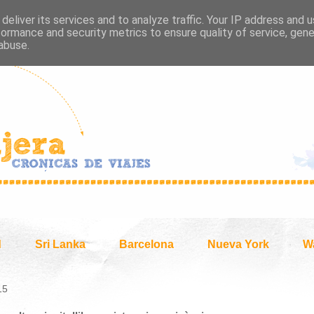
deliver its services and to analyze traffic. Your IP address and 
formance and security metrics to ensure quality of service, gen
abuse.
d
Sri Lanka
Barcelona
Nueva York
W
15