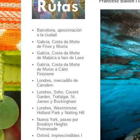
Francesc Bailón i la
Barcelona, aproximación
a la ciudad
Galicia, Costa da Morte
de Frixe y Muxía
Galicia, Costa da Morte
de Malpica a faro de Laxe
Galicia, Costa da Morte
de Muros a Cabo
Finisterre
Londres, mercadillo de
Camdem
Londres, Soho, Covent
Garden, Trafalgar, St.
James y Buckingham
Londres, Westminster,
Holland Park y Notting Hill
Nueva York, paseo por
Brooklyn Heights
Promenade
Oxford, imprescindibles I