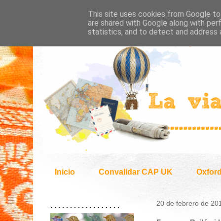
This site uses cookies from Google to 
are shared with Google along with per
statistics, and to detect and address 
Inicio
Convalidar CAP UK
Oxfor
20 de febrero de 20
. . . . . . . . . . . . . . . . . .