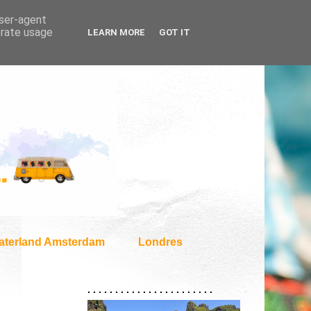
user-agent
erate usage
LEARN MORE
GOT IT
aterland Amsterdam
Londres
. . . . . . . . . . . . . . . . . . . . . . .