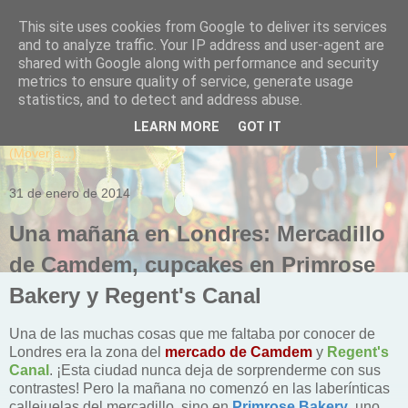
This site uses cookies from Google to deliver its services
and to analyze traffic. Your IP address and user-agent are
shared with Google along with performance and security
metrics to ensure quality of service, generate usage
statistics, and to detect and address abuse.
LEARN MORE
GOT IT
▼
31 de enero de 2014
Una mañana en Londres: Mercadillo
de Camdem, cupcakes en Primrose
Bakery y Regent's Canal
Una de las muchas cosas que me faltaba por conocer de
Londres era la zona del
mercado de Camdem
y
Regent's
Canal
. ¡Esta ciudad nunca deja de sorprenderme con sus
contrastes! Pero la mañana no comenzó en las laberínticas
callejuelas del mercadillo, sino en
Primrose Bakery
, uno