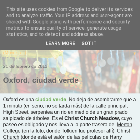
This site uses cookies from Google to deliver its services
and to analyze traffic. Your IP address and user-agent are
shared with Google along with performance and security
metrics to ensure quality of service, generate usage
statistics, and to detect and address abuse.
LEARN MORE
GOT IT
▼
21 de febrero de 2013
Oxford, ciudad verde
Oxford es una
ciudad verde
. No deja de asombrarme que a
1 minuto (en serio, no se tarda más) de la calle principal,
High Street, serpentea un río en medio de un gran prado
salpicado de árboles. Es el
Christ Church Meadow
, cuyo
paseo es obligado y nos lleva a la parte trasera del
Merton
College
(en la foto, donde Tolkien fue profesor allí),
Christ
Church
(donde está el salón de las películas de Harry