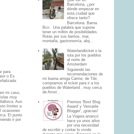
Barcelona, ¿por
dónde empezar en
esta ciudad que
ofrece tanto?
Barcelona. Barna.
Bcn . Una palabra que supone
tener un millón de posibilidades.
Rutas por sus barrios, mar,
montaña, gastronomía, aloj...
Waterlandticket o la
ruta por los pueblos
al norte de
Amsterdam
Siguiendo las
r para
recomendaciones de
aior o Es
mi buena amiga Carme, de Tibi,
eñalizada:
compramos el ticket para ir a los
pueblos de Waterland , muy cerca
de Amst...
en mi caso,
 islas muy
Mallorca. Aun
Premios 'Best Blog
sto límites a
Award' y 'Versatile
 2 ocasiones
Blogger', ¡gracias!
ca. El punto
La Viajera arrancó
miendo ir por
hace ya unos años
por una necesidad
de escribir y contar lo vivido