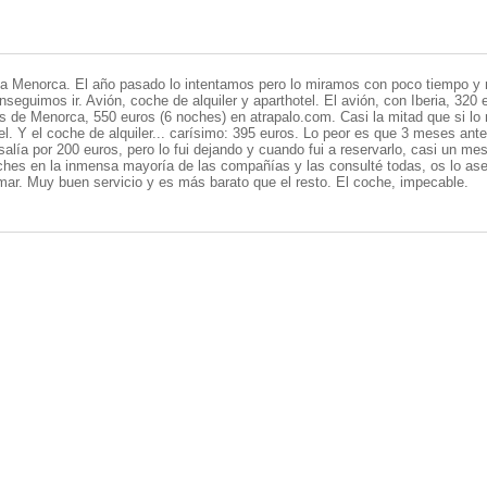
a Menorca. El año pasado lo intentamos pero lo miramos con poco tiempo y 
seguimos ir. Avión, coche de alquiler y aparthotel. El avión, con Iberia, 320 
es de Menorca, 550 euros (6 noches) en atrapalo.com. Casi la mitad que si l
el. Y el coche de alquiler... carísimo: 395 euros. Lo peor es que 3 meses ante
alía por 200 euros, pero lo fui dejando y cuando fui a reservarlo, casi un me
hes en la inmensa mayoría de las compañías y las consulté todas, os lo aseg
mar. Muy buen servicio y es más barato que el resto. El coche, impecable.