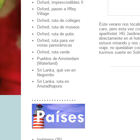
Oxford, imprescindibles II
Oxford, paseo a Iffley
Village
Oxford, ruta de colleges
Este verano nos tocab
Oxford, ruta de museos
caro, pero esta vez con
aparthotel, HG Jardin
Oxford, ruta de pubs
directamente en el hot
Oxford, ruta para ver
estuve mirando y nos s
vistas panorámicas
viaje, no quedaban coc
Oxford, ruta verde
tuvimos suerte en Sol
Pueblos de Amsterdam
(Waterland)
Sri Lanka, qué ver en
Negombo
Sri Lanka, ruta en
Anuradhapura
. . . . . . . . . . . . . . . . . .
Inglaterra
(35)