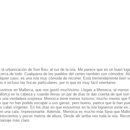
la urbanización de Son Bou, al sur de la isla. Me parece que es un buen luga
cerca de todo. Cualquiera de los pueblos del centro también son cómodos: Al
lquier caso, es una isla muy cómoda de recorrer. Está tremendamente bien s
 e incluso las fincas particulares, por lo que es muy fácil orientarse.
uvimos en Mallorca, que nos gustó muchísimo. Llegas a Menorca, al menos 
llorca en la cabeza y cuando llevas un par de días te das cuenta de que son
Fue una verdadera sorpresa. Menorca tiene menos turismo, mucho menos que 
s que no han podido escapar a sus garras, pero bueno, parece que le han pue
s calas vírgenes. En los días en que estuvimos en la isla logramos estar en
n una cala. Impresionante. Además, Menorca es mucho más llana que Mallor
trescientos y pocos metros de altura. Desde allí arriba ves toda la isla. Reco
paisaje más claro.