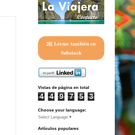
✉️ Léeme también en
Substack
Vistas de página en total
4
4
9
7
5
3
Choose your language:
Select Language
▼
Artículos populares