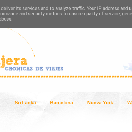
deliver its services and to analyze traffic. Your IP address and 
formance and security metrics to ensure quality of service, gen
abuse.
d
Sri Lanka
Barcelona
Nueva York
W
2