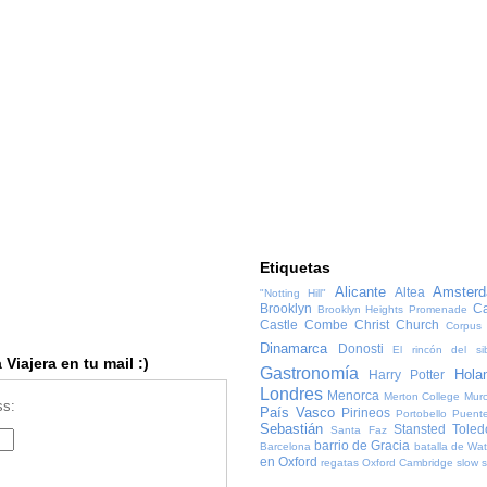
Etiquetas
Alicante
Amster
Altea
"Notting Hill"
Brooklyn
Ca
Brooklyn Heights Promenade
Castle Combe
Christ Church
Corpus 
Dinamarca
Donosti
El rincón del sib
Viajera en tu mail :)
Gastronomía
Hola
Harry Potter
Londres
Menorca
Merton College
Murc
ss:
País Vasco
Pirineos
Portobello
Puente
Sebastián
Stansted
Toled
Santa Faz
barrio de Gracia
Barcelona
batalla de Wat
en Oxford
regatas Oxford Cambridge
slow 