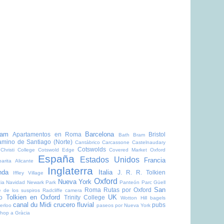
dam
Barcelona
Apartamentos en Roma
Bristol
Bath
Bram
mino de Santiago (Norte)
Cantábrico
Carcassone
Castelnaudary
Cotswolds
Christi College
Cotswold Edge
Covered Market Oxford
España
Estados Unidos
Francia
arita Alicante
Inglaterra
nda
Italia
J. R. R. Tolkien
Iffley Village
Oxford
Nueva York
ia
Navidad
Newark Park
Panteón
Parc Güell
San
Roma
Rutas por Oxford
 de los suspiros
Radcliffe camera
Tolkien en Oxford
UK
o
Trinity College
Wotton Hill
bagels
canal du Midi
crucero fluvial
pubs
erloo
paseos por Nueva York
shop a Gràcia