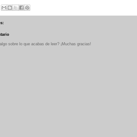
s:
tario
lgo sobre lo que acabas de leer? ¡Muchas gracias!