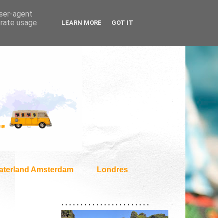
user-agent
erate usage
LEARN MORE
GOT IT
aterland Amsterdam
Londres
. . . . . . . . . . . . . . . . . . . . . . .