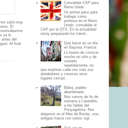
Convalidar CAP para
Reino Unido
Un primer paso para
trabajar como
profesor en el Reino
nos salía muy
Unido: convalidar el
euros. El
CAP por el QTS. En la actualidad
o reservábamos
estoy preparando los trámit...
s ya lo
s antes del
Qué hacer en un día
uro. Al final
en Bayona, Francia
Lo bueno de conocer
mucho un sitio y de
visitarlo
repetidamente, es
que exploras cada vez más sus
alrededores y conoces otros
lugares cercan...
Bibioj, pueblo
abandonado.
Nos vamos de fin de
semana a Castellón,
a las faldas del
Penyagolosa. Nos
alojamos en el Mas de Borràs, una
antigua masía con varios sigl...
Qué ver en