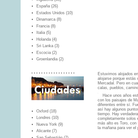
España
(26)
Estados Unidos
(10)
Dinamarca
(8)
Francia
(8)
Italia
(5)
Holanda
(4)
Sri Lanka
(3)
Escocia
(2)
Groenlandia
(2)
. . . . . . . . . . . . . . . . . .
Estuvimos alojados en 
alojarse porque estás 
Mercadal. Pero en cua
calas, pueblos, caminos
Hace unos años est
con los paisajes de Ma
diferentes entre sí. 
así hay algunos punto
Oxford
(18)
tiempo. Hay verdadera
Londres
(10)
completamente solos e
más alto es Toro, con 
Nueva York
(9)
la mañana para ver el 
Alicante
(7)
San Sebastián
(7)