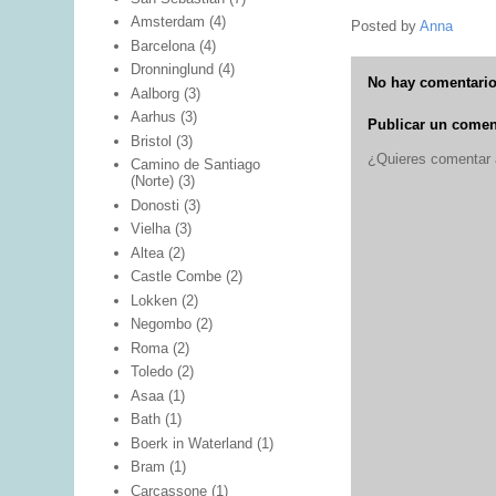
Amsterdam
(4)
Posted by
Anna
Barcelona
(4)
Dronninglund
(4)
No hay comentario
Aalborg
(3)
Aarhus
(3)
Publicar un comen
Bristol
(3)
¿Quieres comentar a
Camino de Santiago
(Norte)
(3)
Donosti
(3)
Vielha
(3)
Altea
(2)
Castle Combe
(2)
Lokken
(2)
Negombo
(2)
Roma
(2)
Toledo
(2)
Asaa
(1)
Bath
(1)
Boerk in Waterland
(1)
Bram
(1)
Carcassone
(1)