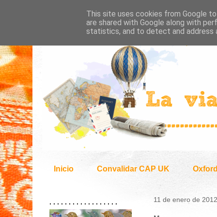
This site uses cookies from Google to 
are shared with Google along with per
statistics, and to detect and address 
Inicio
Convalidar CAP UK
Oxfor
11 de enero de 201
. . . . . . . . . . . . . . . . . .