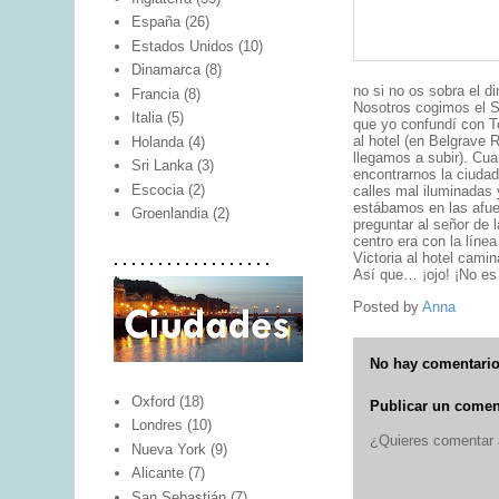
España
(26)
Estados Unidos
(10)
Dinamarca
(8)
no si no os sobra el di
Francia
(8)
Nosotros cogimos el S
Italia
(5)
que yo confundí con T
al hotel (en Belgrave 
Holanda
(4)
llegamos a subir). Cu
Sri Lanka
(3)
encontrarnos la ciudad
Escocia
(2)
calles mal iluminadas
estábamos en las afuer
Groenlandia
(2)
preguntar al señor de l
centro era con la líne
Victoria al hotel camin
. . . . . . . . . . . . . . . . . .
Así que… ¡ojo! ¡No e
Posted by
Anna
No hay comentario
Oxford
(18)
Publicar un comen
Londres
(10)
¿Quieres comentar a
Nueva York
(9)
Alicante
(7)
San Sebastián
(7)