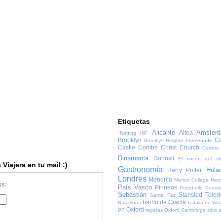
Etiquetas
Alicante
Amster
Altea
"Notting Hill"
Brooklyn
Ca
Brooklyn Heights Promenade
Castle Combe
Christ Church
Corpus 
Dinamarca
Donosti
El rincón del sib
Viajera en tu mail :)
Gastronomía
Hola
Harry Potter
Londres
Menorca
Merton College
Murc
ss:
País Vasco
Pirineos
Portobello
Puente
Sebastián
Stansted
Toled
Santa Faz
barrio de Gracia
Barcelona
batalla de Wat
en Oxford
regatas Oxford Cambridge
slow 