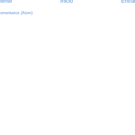
iente
Inicio
Entra
comentarios (Atom)