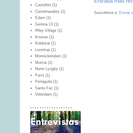
Entrada más rec
Castellón
(1)
Castelnaudary
(1)
Suscribirse a:
Enviar 
Edam
(1)
Gerona 13
(1)
Iffley Village
(1)
Knosen
(1)
Koldskal
(1)
Lonstrup
(1)
Monnickendam
(1)
Murcia
(1)
Norre Lyngby
(1)
París
(1)
Penàguila
(1)
Santa Faz
(1)
Volendam
(1)
. . . . . . . . . . . . . . . . . .