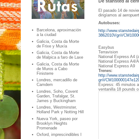
De stansted al cen
El pasado 14 de novie
dirigíamos al aeropuer
Autobuses:
Barcelona, aproximación
http://www.stansted
a la ciudad
3862010VgnVCM10000
Galicia, Costa da Morte
de Frixe y Muxía
Easybus
Terravision
Galicia, Costa da Morte
National Express A4 (a
de Malpica a faro de Laxe
National Express A4/
Galicia, Costa da Morte
National Express A9
de Muros a Cabo
Trenes:
Finisterre
http://www.stansteda
gnVCM100000147e120
Londres, mercadillo de
Express: 45 minutos 
Camdem
ventanilla
18 pounds
o 
Londres, Soho, Covent
Garden, Trafalgar, St.
James y Buckingham
Londres, Westminster,
Holland Park y Notting Hill
Nueva York, paseo por
Brooklyn Heights
Promenade
Oxford, imprescindibles I