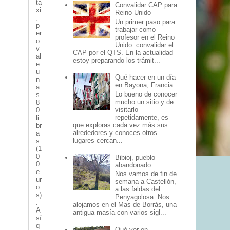
ta
Convalidar CAP para
xi
Reino Unido
,
Un primer paso para
p
trabajar como
er
profesor en el Reino
o
Unido: convalidar el
v
CAP por el QTS. En la actualidad
al
estoy preparando los trámit...
e
u
Qué hacer en un día
n
en Bayona, Francia
a
Lo bueno de conocer
s
mucho un sitio y de
8
visitarlo
0
repetidamente, es
li
que exploras cada vez más sus
br
alrededores y conoces otros
a
lugares cercan...
s
(1
0
Bibioj, pueblo
0
abandonado.
e
Nos vamos de fin de
ur
semana a Castellón,
o
a las faldas del
s)
Penyagolosa. Nos
.
alojamos en el Mas de Borràs, una
A
antigua masía con varios sigl...
sí
q
Qué ver en