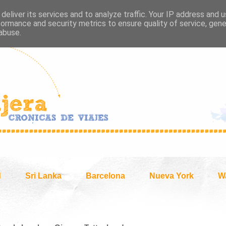
deliver its services and to analyze traffic. Your IP address and 
formance and security metrics to ensure quality of service, gen
abuse.
d
Sri Lanka
Barcelona
Nueva York
W
2