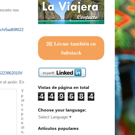
oncreto nos
ch/6ad69f622
✉️ Léeme también en
Substack
f6223862010V
n el avión. En
Vistas de página en total
Y
4
4
9
6
8
4
p
or
s
u
Choose your language:
p
Select Language
▼
u
e
st
Artículos populares
o,