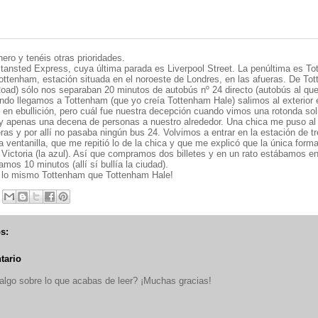
nero y tenéis otras prioridades.
tansted Express, cuya última parada es Liverpool Street. La penúltima es To
ottenham, estación situada en el noroeste de Londres, en las afueras. De To
Road) sólo nos separaban 20 minutos de autobús nº 24 directo (autobús al qu
ando llegamos a Tottenham (que yo creía Tottenham Hale) salimos al exterior
 en ebullición, pero cuál fue nuestra decepción cuando vimos una rotonda soli
 y apenas una decena de personas a nuestro alrededor. Una chica me puso al 
as y por allí no pasaba ningún bus 24. Volvimos a entrar en la estación de tr
a ventanilla, que me repitió lo de la chica y que me explicó que la única forma
a Victoria (la azul). Así que compramos dos billetes y en un rato estábamos en
amos 10 minutos (allí sí bullía la ciudad).
s lo mismo Tottenham que Tottenham Hale!
s:
tario
lgo sobre lo que acabas de leer? ¡Muchas gracias!