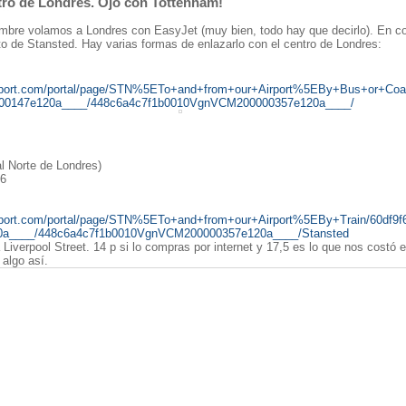
tro de Londres. Ojo con Tottenham!
mbre volamos a Londres con EasyJet (muy bien, todo hay que decirlo). En c
to de Stansted. Hay varias formas de enlazarlo con el centro de Londres:
airport.com/portal/page/STN%5ETo+and+from+our+Airport%5EBy+Bus+or+Coa
0147e120a____/448c6a4c7f1b0010VgnVCM200000357e120a____/
l Norte de Londres)
A6
irport.com/portal/page/STN%5ETo+and+from+our+Airport%5EBy+Train/60df9
a____/448c6a4c7f1b0010VgnVCM200000357e120a____/
Stansted
a
Liverpool Street
.
14 p si lo compras por internet y 17,5 es lo que nos costó e
algo así.