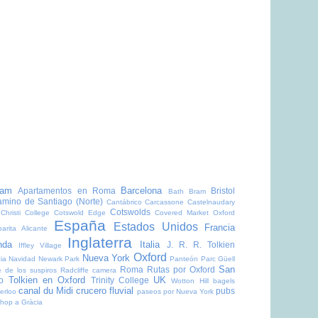
dam
Barcelona
Apartamentos en Roma
Bristol
Bath
Bram
mino de Santiago (Norte)
Cantábrico
Carcassone
Castelnaudary
Cotswolds
Christi College
Cotswold Edge
Covered Market Oxford
España
Estados Unidos
Francia
arita Alicante
Inglaterra
nda
Italia
J. R. R. Tolkien
Iffley Village
Oxford
Nueva York
ia
Navidad
Newark Park
Panteón
Parc Güell
San
Roma
Rutas por Oxford
 de los suspiros
Radcliffe camera
Tolkien en Oxford
UK
o
Trinity College
Wotton Hill
bagels
canal du Midi
crucero fluvial
pubs
erloo
paseos por Nueva York
shop a Gràcia