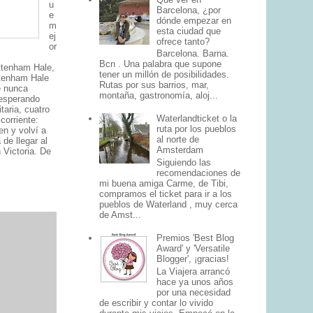
u
Barcelona, ¿por
e
dónde empezar en
m
esta ciudad que
ej
ofrece tanto?
or
Barcelona. Barna.
Bcn . Una palabra que supone
ttenham Hale,
tener un millón de posibilidades.
ttenham Hale
Rutas por sus barrios, mar,
e nunca
montaña, gastronomía, aloj...
 esperando
taria, cuatro
Waterlandticket o la
corriente:
ruta por los pueblos
en y volví a
al norte de
 de llegar al
Amsterdam
 Victoria. De
Siguiendo las
recomendaciones de
mi buena amiga Carme, de Tibi,
compramos el ticket para ir a los
pueblos de Waterland , muy cerca
de Amst...
Premios 'Best Blog
Award' y 'Versatile
Blogger', ¡gracias!
La Viajera arrancó
hace ya unos años
por una necesidad
de escribir y contar lo vivido