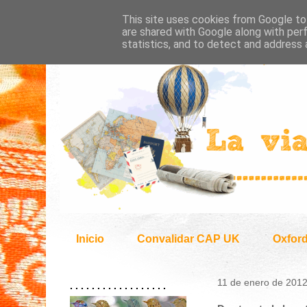
This site uses cookies from Google to 
are shared with Google along with per
statistics, and to detect and address 
Inicio
Convalidar CAP UK
Oxfor
11 de enero de 201
. . . . . . . . . . . . . . . . . .