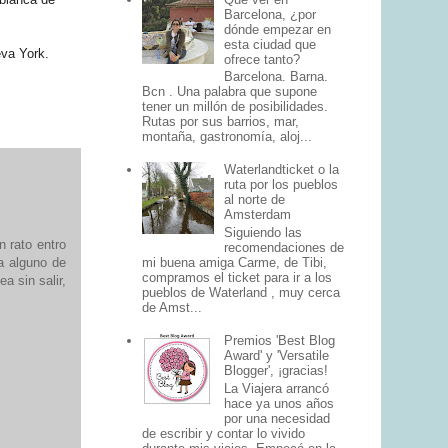
Barcelona, ¿por
dónde empezar en
esta ciudad que
va York.
ofrece tanto?
Barcelona. Barna.
Bcn . Una palabra que supone
tener un millón de posibilidades.
Rutas por sus barrios, mar,
montaña, gastronomía, aloj...
Waterlandticket o la
ruta por los pueblos
al norte de
Amsterdam
Siguiendo las
 rato entro
recomendaciones de
mi buena amiga Carme, de Tibi,
a alguno de
compramos el ticket para ir a los
a sin salir,
pueblos de Waterland , muy cerca
de Amst...
Premios 'Best Blog
Award' y 'Versatile
Blogger', ¡gracias!
La Viajera arrancó
hace ya unos años
por una necesidad
de escribir y contar lo vivido