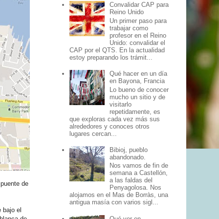
Convalidar CAP para
Reino Unido
Un primer paso para
trabajar como
profesor en el Reino
Unido: convalidar el
CAP por el QTS. En la actualidad
estoy preparando los trámit...
Qué hacer en un día
en Bayona, Francia
Lo bueno de conocer
mucho un sitio y de
visitarlo
repetidamente, es
que exploras cada vez más sus
alrededores y conoces otros
lugares cercan...
Bibioj, pueblo
abandonado.
Nos vamos de fin de
semana a Castellón,
a las faldas del
l puente de
Penyagolosa. Nos
alojamos en el Mas de Borràs, una
antigua masía con varios sigl...
 bajo el
Qué ver en
 blanca de