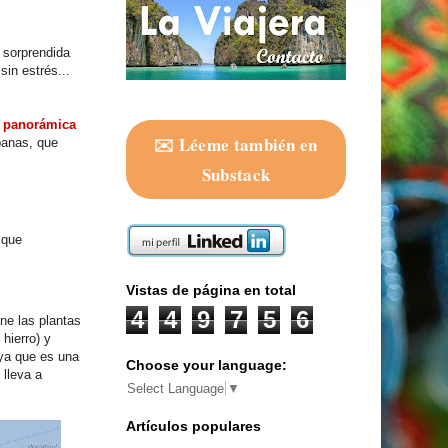
 sorprendida
sin estrés...
 panorámica
✉️ Léeme también en
banas, que
Substack
 que
Vistas de página en total
4
4
9
7
5
6
ene las plantas
 hierro) y
 ya que es una
Choose your language:
 lleva a
Select Language
▼
Artículos populares