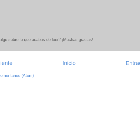
lgo sobre lo que acabas de leer? ¡Muchas gracias!
iente
Inicio
Entra
comentarios (Atom)