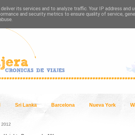
deliver its services and to analyze traffic. Your IP address and 
formance and security metrics to ensure quality of service, gen
abuse.
d
Sri Lanka
Barcelona
Nueva York
W
e 2012