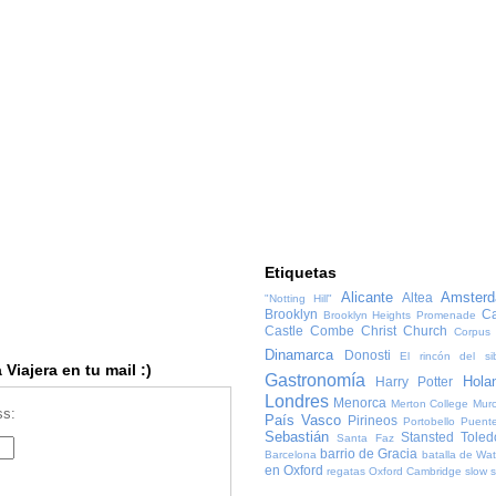
Etiquetas
Alicante
Amster
Altea
"Notting Hill"
Brooklyn
Ca
Brooklyn Heights Promenade
Castle Combe
Christ Church
Corpus 
Dinamarca
Donosti
El rincón del sib
Viajera en tu mail :)
Gastronomía
Hola
Harry Potter
Londres
Menorca
Merton College
Murc
ss:
País Vasco
Pirineos
Portobello
Puente
Sebastián
Stansted
Toled
Santa Faz
barrio de Gracia
Barcelona
batalla de Wat
en Oxford
regatas Oxford Cambridge
slow 