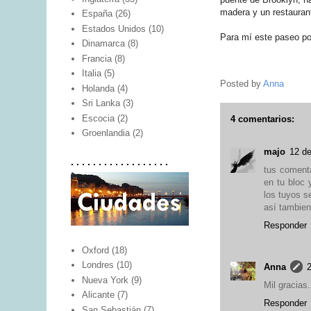
madera y un restauran
España
(26)
Estados Unidos
(10)
Para mí este paseo p
Dinamarca
(8)
Francia
(8)
Italia
(5)
Posted by
Anna
Holanda
(4)
Sri Lanka
(3)
Escocia
(2)
4 comentarios:
Groenlandia
(2)
majo
12 de
. . . . . . . . . . . . . . . . . .
tus comenta
en tu bloc
los tuyos s
así tambien
Responder
Oxford
(18)
Londres
(10)
Anna
2
Nueva York
(9)
Mil gracias.
Alicante
(7)
Responder
San Sebastián
(7)