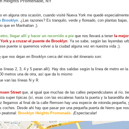
yn Heights Promenade, NY
 en alguna otra ocasión, cuando visité Nueva York me quedé especialmente
e Brooklyn
. ¿Las razones? Es tranquilo, verde y floreado, con plantas bajas, 
io que en Manhattan ;).
etro, llegar allí y hacer un recorrido a pie
que nos llevará a tener
la mejor
 York y a cruzar el puente de Brooklyn
. Ya se sabe, según las leyendas ur
se puente si queremos volver a la ciudad alguna vez en nuestra vida ;).
o
que nos dejan en Brooklyn cerca del inicio del itinerario son:
as líneas 2, 3, 4 y 5 paran allí). Hay dos salidas según la línea de metro en la
00 metros una de otra, así que da lo mismo
que van las líneas N y R.
msen Street
que, al igual que muchas de las
calles perpendiculares al río, ti
ista super típicas (sí, esas con las escaleras hasta la puerta y la barandilla de
z llegamos al final de la calle Remsen hay una especie de rotonda pequeña,
los coches. Desde ahí hay que pasar por una pequeña puerta de hierro que nos
o peatonal:
Brooklyn Heights Promenade
. ¡Espectacular!