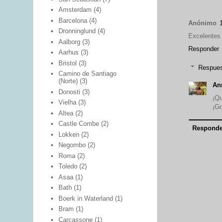
Amsterdam
(4)
Barcelona
(4)
Anónimo
Dronninglund
(4)
Excelentes
Aalborg
(3)
Responder
Aarhus
(3)
Bristol
(3)
Respue
Camino de Santiago
(Norte)
(3)
An
Donosti
(3)
¡Qu
Vielha
(3)
¡Gr
Altea
(2)
Castle Combe
(2)
Responde
Lokken
(2)
Negombo
(2)
Roma
(2)
Toledo
(2)
Asaa
(1)
Bath
(1)
Boerk in Waterland
(1)
Bram
(1)
Carcassone
(1)