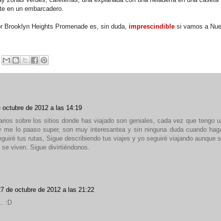
te en un embarcadero.
or
Brooklyn Heights Promenade es, sin duda,
imprescindible
si vamos a Nue
 octubre de 2012 a las 14:19
rios sobre los sitios donde has viajado son geniales, cada vez que tengo un
 y me lo paaso super, son muy interesantea y sin ninguna duda cuando hag
eguiré tus rutas, Sigue describiendo tus viajes y yo seguiré viajando aunque se
 se viven. Sigue divirtiéndonos.
7 de octubre de 2012 a las 21:22
.. :D