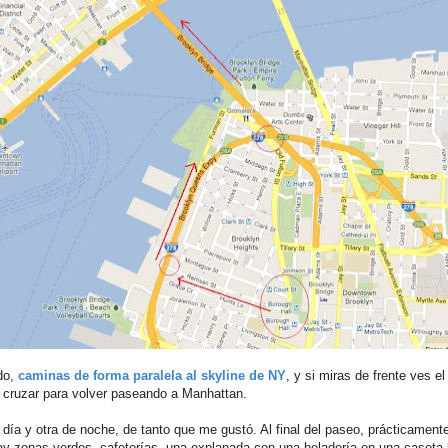
do,
caminas de forma paralela al skyline de NY
, y si miras de frente ves e
 cruzar para volver paseando a Manhattan.
 día y otra de noche, de tanto que me gustó. Al final del paseo, prácticamente
ay zonas verdes, cafeterías, una explanada con una heladería en una caseta