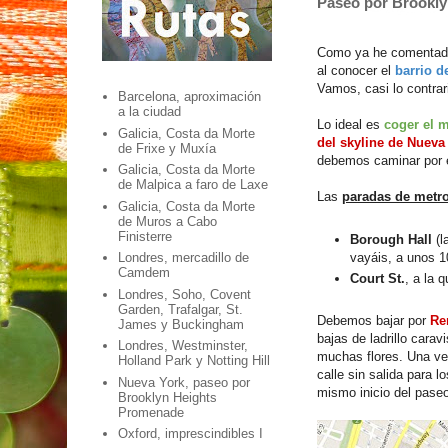
Paseo por Brookl
Como ya he comentado
al conocer el
barrio d
Vamos, casi lo contrar
Barcelona, aproximación
a la ciudad
Lo ideal es
coger el m
Galicia, Costa da Morte
del skyline de Nueva
de Frixe y Muxía
debemos caminar por e
Galicia, Costa da Morte
de Malpica a faro de Laxe
Las
paradas de metr
Galicia, Costa da Morte
de Muros a Cabo
Finisterre
Borough Hall
(l
vayáis, a unos 1
Londres, mercadillo de
Camdem
Court St.
, a la 
Londres, Soho, Covent
Garden, Trafalgar, St.
Debemos bajar por
Re
James y Buckingham
bajas de ladrillo carav
Londres, Westminster,
muchas flores. Una ve
Holland Park y Notting Hill
calle sin salida para 
Nueva York, paseo por
mismo inicio del pase
Brooklyn Heights
Promenade
Oxford, imprescindibles I